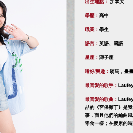
出生地點：
加拿大
學歷：
高中
職業：
學生
語言：
英語、國語
星座：
獅子座
嗜好/興趣：
騎馬，畫
最喜愛的歌手：
Laufe
最喜愛的歌曲：
Lauf
喆的《宮保雞丁》是我
事，而且他們的編曲風
零食一樣；在疲累的時