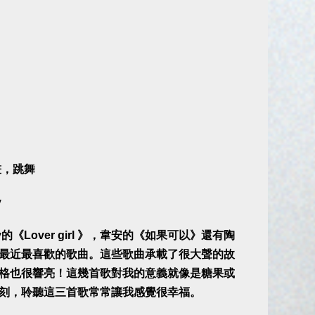
畫，跳舞
y
ey的《Lover girl 》，韋安的《如果可以》還有陶
最近最喜歡的歌曲。這些歌曲承載了很大聲的故
格也很響亮！這幾首歌對我的意義就像是糖果或
刻，聆聽這三首歌常常讓我感覺很幸福。