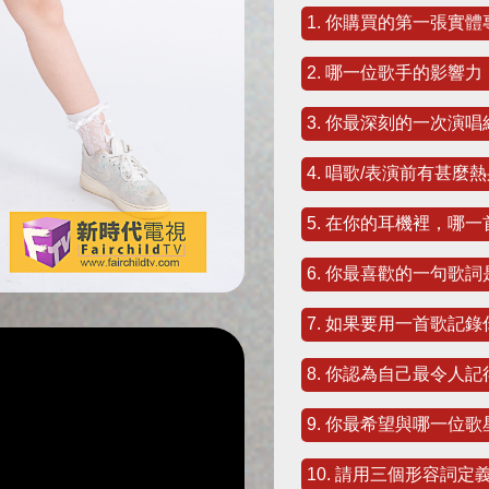
1. 你購買的第一張實
2. 哪一位歌手的影響
3. 你最深刻的一次演
4. 唱歌/表演前有甚
5. 在你的耳機裡，哪
6. 你最喜歡的一句歌
7. 如果要用一首歌記
8. 你認為自己最令人
9. 你最希望與哪一位
10. 請用三個形容詞定