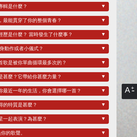
▼
體專輯是什麼？
▼
力，最能貫穿了你的整個青春？
▼
唱經歷是什麼？ 當時發生了什麼事？
▼
麼熱身動作或者小儀式？
▼
一首歌是被你單曲循環最多次的？
▼
詞是甚麼？它帶給你甚麼力量？
A
▼
錄你最近一年的生活，你會選擇哪一首？
▼
記得的特質是甚麼？
▼
歌星一起表演？為甚麼？
▼
義你的歌聲。