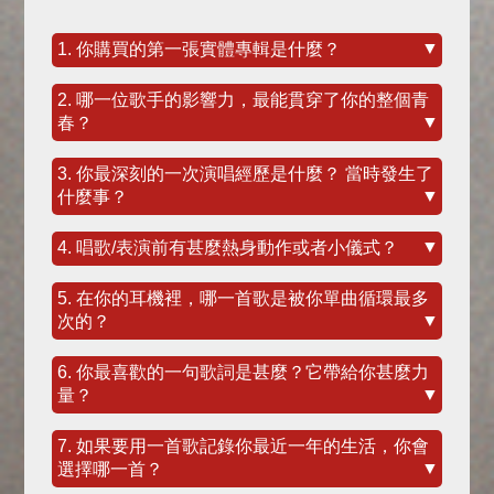
▼
1. 你購買的第一張實體專輯是什麼？
2. 哪一位歌手的影響力，最能貫穿了你的整個青
▼
春？
3. 你最深刻的一次演唱經歷是什麼？ 當時發生了
▼
什麼事？
▼
4. 唱歌/表演前有甚麼熱身動作或者小儀式？
5. 在你的耳機裡，哪一首歌是被你單曲循環最多
▼
次的？
6. 你最喜歡的一句歌詞是甚麼？它帶給你甚麼力
▼
量？
7. 如果要用一首歌記錄你最近一年的生活，你會
▼
選擇哪一首？