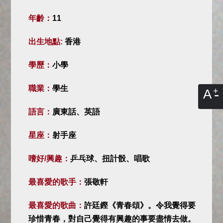
年齡：
11
出生地點:
香港
學歷：
小學
職業：
學生
A
語言：
廣東話、英語
星座：
射手座
嗜好/興趣：
乒乓球、扭計骰、唱歌
最喜愛的歌手：
張敬軒
最喜愛的歌曲：
許廷鏗《青春頌》。令我覺得要
珍惜青春，對自己覺得有興趣的事要盡情去做。