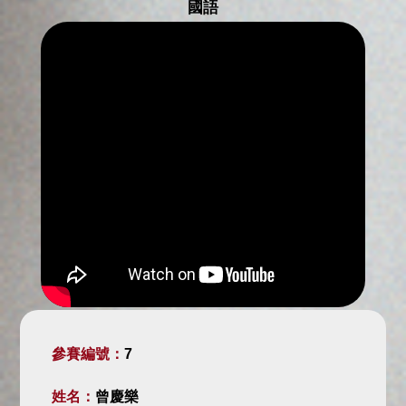
國語
參賽編號：
7
姓名：
曾慶樂